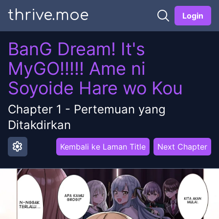
thrive.moe
Login
BanG Dream! It's
MyGO!!!!! Ame ni
Soyoide Hare wo Kou
Chapter
1
-
Pertemuan yang
Ditakdirkan
settings
Kembali ke Laman Title
Next Chapter