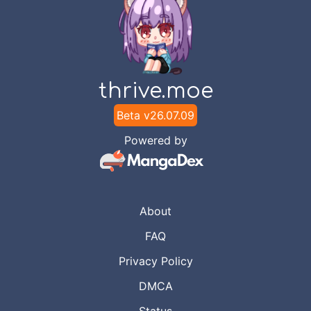
thrive.moe
Beta v
26.07.09
Powered by
About
FAQ
Privacy Policy
DMCA