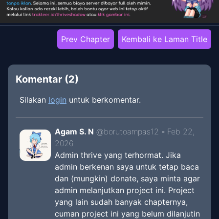
Prev Chapter
Kembali ke Laman Title
Komentar (
2
)
Silakan
login
untuk berkomentar.
Agam S. N
@
borutoampas12
-
Feb 22,
2026
Admin thrive yang terhormat. Jika
admin berkenan saya untuk tetap baca
dan (mungkin) donate, saya minta agar
admin melanjutkan project ini. Project
yang lain sudah banyak chapternya,
cuman project ini yang belum dilanjutin