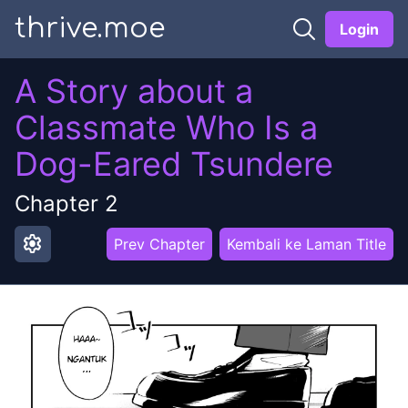
thrive.moe
Login
A Story about a
Classmate Who Is a
Dog-Eared Tsundere
Chapter
2
settings
Prev Chapter
Kembali ke Laman Title