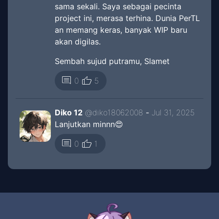
sama sekali. Saya sebagai pecinta
project ini, merasa terhina. Dunia PerTL
an memang keras, banyak WIP baru
akan digilas.
Sembah sujud putramu, Slamet
thumb_up
comment
0
5
Diko 12
@
diko18062008
-
Jul 31, 2025
Lanjutkan minnn😍
thumb_up
comment
0
1