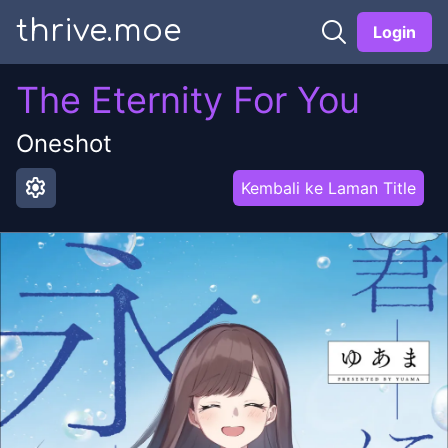
thrive.moe
Login
The Eternity For You
Oneshot
settings
Kembali ke Laman Title