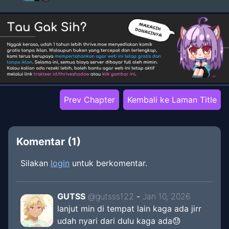
Prev Chapter
Kembali ke Laman Title
Komentar (
1
)
Silakan
login
untuk berkomentar.
GUTSS
@
gutsss122
-
Jan 10, 2026
lanjut min di tempat lain kaga ada jirr
udah nyari dari dulu kaga ada😓