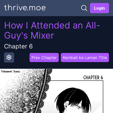
thrive.moe
Login
How I Attended an All-
Guy's Mixer
Chapter
6
settings
Prev Chapter
Kembali ke Laman Title