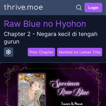
thrive.moe
Login
Raw Blue no Hyohon
Chapter
2
-
Negara kecil di tengah
gurun
settings
Prev Chapter
Kembali ke Laman Title