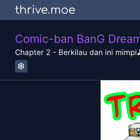
thrive.moe
Comic-ban BanG Dream
Chapter
2
-
Berkilau dan ini mimpi
settings