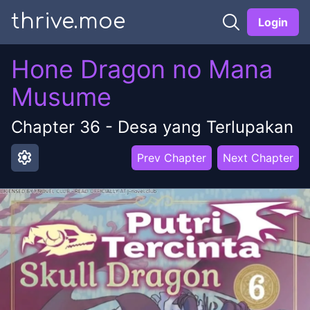
thrive.moe
Login
Hone Dragon no Mana
Musume
Chapter
36
-
Desa yang Terlupakan
settings
Prev Chapter
Next Chapter