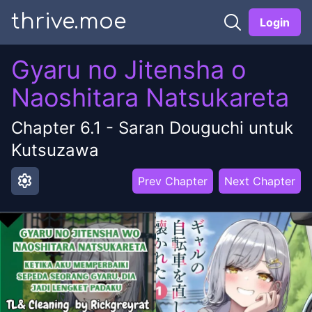
thrive.moe
Login
Gyaru no Jitensha o
Naoshitara Natsukareta
Chapter
6.1
-
Saran Douguchi untuk
Kutsuzawa
settings
Prev Chapter
Next Chapter