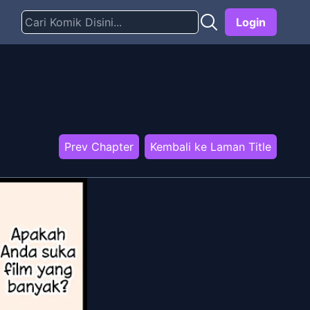
Login
Prev Chapter
Kembali ke Laman Title