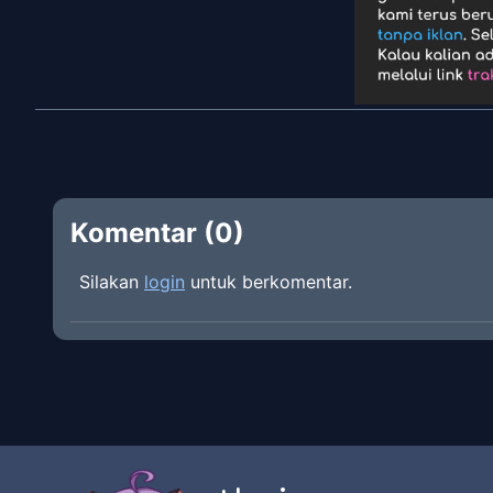
Komentar (
0
)
Silakan
login
untuk berkomentar.