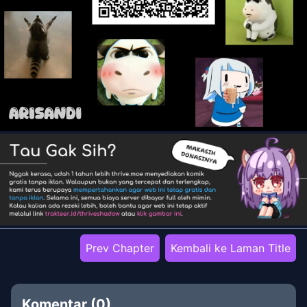
Prev Chapter
Kembali ke Laman Title
Komentar (
0
)