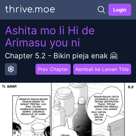
thrive.moe
Login
Ashita mo Ii Hi de
Arimasu you ni
Chapter
5.2
-
Bikin pieja enak 🤗
settings
Prev Chapter
Kembali ke Laman Title