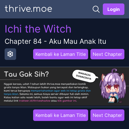
thrive.moe
Login
Ichi the Witch
Chapter
84
-
Aku Mau Anak Itu
settings
Kembali ke Laman Title
Next Chapter
Kembali ke Laman Title
Next Chapter