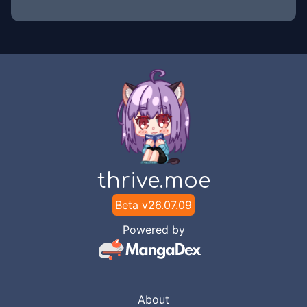
thrive.moe
Beta v
26.07.09
Powered by
About