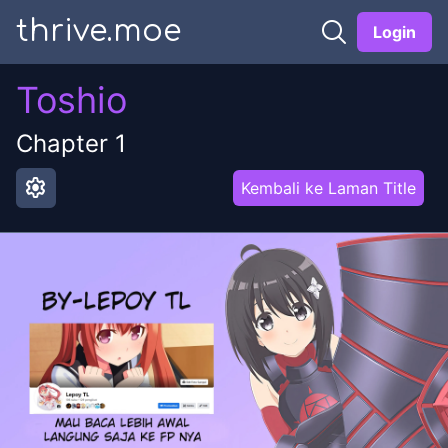
thrive.moe
Login
Toshio
Chapter
1
settings
Kembali ke Laman Title