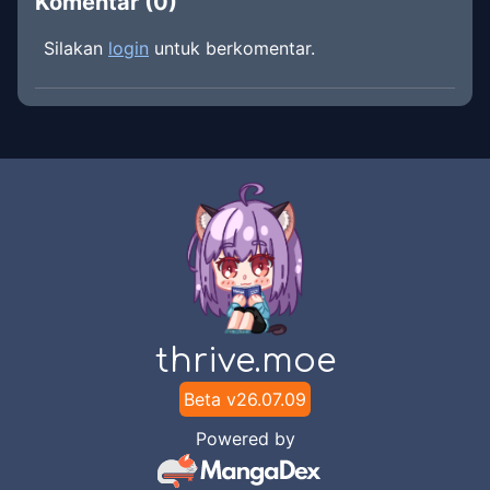
Komentar (
0
)
Silakan
login
untuk berkomentar.
thrive.moe
Beta v
26.07.09
Powered by