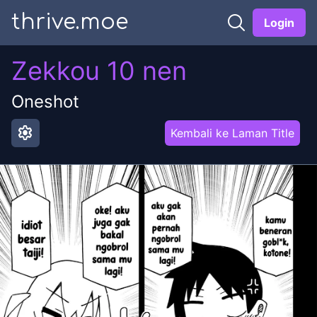
thrive.moe
Login
Zekkou 10 nen
Oneshot
settings
Kembali ke Laman Title