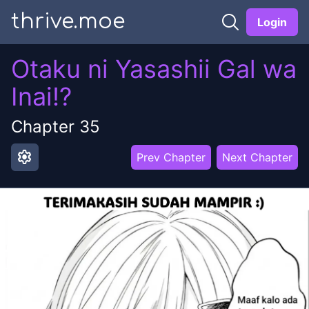
thrive.moe
Login
Otaku ni Yasashii Gal wa
Inai!?
Chapter
35
settings
Prev Chapter
Next Chapter