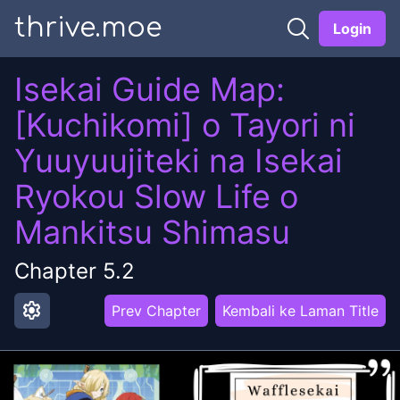
thrive.moe
Login
Isekai Guide Map:
[Kuchikomi] o Tayori ni
Yuuyuujiteki na Isekai
Ryokou Slow Life o
Mankitsu Shimasu
Chapter
5.2
settings
Prev Chapter
Kembali ke Laman Title