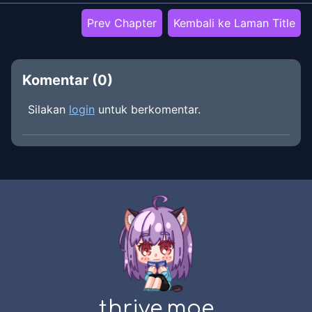
Prev Chapter
Kembali ke Laman Title
Komentar (
0
)
Silakan
login
untuk berkomentar.
thrive.moe