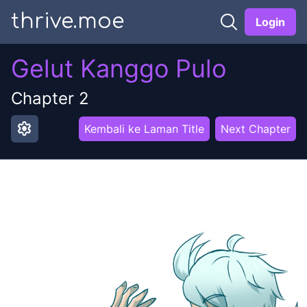
thrive.moe
Login
Gelut Kanggo Pulo
Chapter 2
settings
Kembali ke Laman Title
Next Chapter