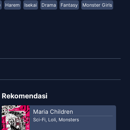
e
Harem
Isekai
Drama
Fantasy
Monster Girls
Rekomendasi
Maria Children
Sci-Fi
,
Loli
,
Monsters