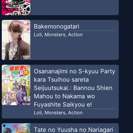
Bakemonogatari
Loli
,
Monsters
,
Action
Osananajimi no S-kyuu Party
kara Tsuihou sareta
Seijuutsukai.: Bannou Shien
Mahou to Nakama wo
Fuyashite Saikyou e!
Loli
,
Monsters
,
Action
Tate no Yuusha no Nariagari