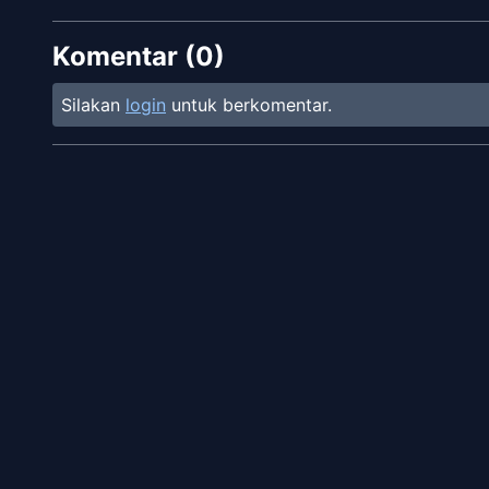
Komentar (
0
)
Silakan
login
untuk berkomentar.