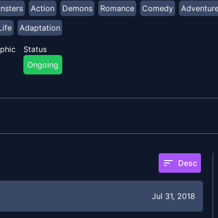
nsters
Action
Demons
Romance
Comedy
Adventur
Life
Adaptation
phic
Status
Ongoing
sort
Desc
Jul 31, 2018