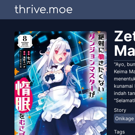
thrive.moe
Ze
Ma
"Ayo, bun
Keima Ma
menentuk
kunamai 
indah ta
"Selamat
Dungeon 
Story
Dengan se
Onikage
saja!- [N
Tags