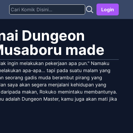
Login
unai Dungeon
Musaboru made
tidak ingin melakukan pekerjaan apa pun." Namaku
 melakukan apa-apa… tapi pada suatu malam yang
gan seorang gadis muda berambut pirang yang
n saya akan segera menjalani kehidupan yang
dur daripada makan, Rokuko memintaku membantunya.
 adalah Dungeon Master, kamu juga akan mati jika
 ruangan, dan sudah dikelilingi oleh bandit.
hil ini agar aku bisa berhenti bekerja dan tidur
azy-dungeon-master)