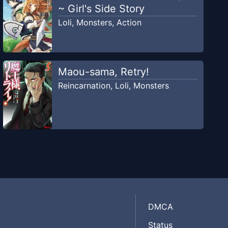
~ Girl's Side Story
Loli
,
Monsters
,
Action
Maou-sama, Retry!
Reincarnation
,
Loli
,
Monsters
DMCA
Status