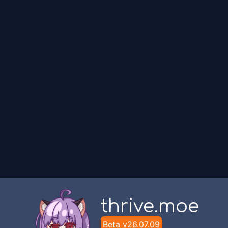
thrive.moe
Beta v
26.07.09