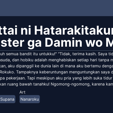
ttai ni Hatarakitak
ster ga Damin wo 
uh semua bandit itu untukku!" "Tidak, terima kasih. Saya 
suda, dan hobiku adalah menghabiskan setiap hari tanpa
an, aku dipanggil ke dunia lain di mana aku bertemu den
Rokuko. Tampaknya keberuntungan menguntungkan saya da
npa pekerjaan. Tapi meskipun aku pria yang lebih suka ti
kan ruang bawah tanahku! Ngomong-ngomong, karena kamu
Core dihancurkan." Penjara bawah tanah hanya memiliki satu
Art
rius? Ini sudah skakmat. Aku harus keluar dari situasi musta
 Supana
Nanaroku
ovel Ringan Bahasa Inggris Resmi](https://j-novel.club/s/l