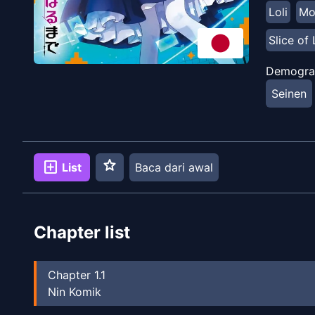
Loli
Mo
Slice of 
Demogra
Seinen
star
add_box
List
Baca dari awal
Chapter list
Chapter
1.1
Nin Komik