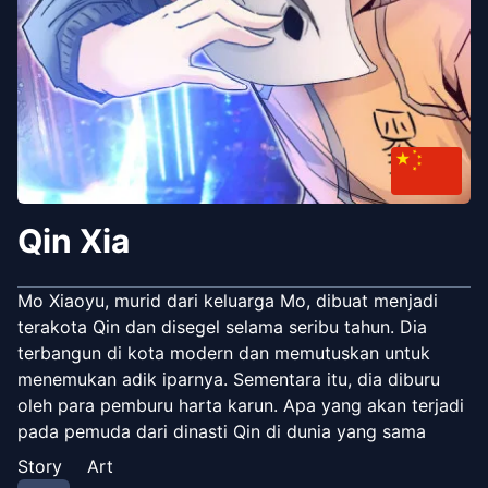
Qin Xia
Mo Xiaoyu, murid dari keluarga Mo, dibuat menjadi
terakota Qin dan disegel selama seribu tahun. Dia
terbangun di kota modern dan memutuskan untuk
menemukan adik iparnya. Sementara itu, dia diburu
oleh para pemburu harta karun. Apa yang akan terjadi
pada pemuda dari dinasti Qin di dunia yang sama
sekali berbeda? Donghua/Anime
Story
Art
<https://www.youtube.com/playlist?