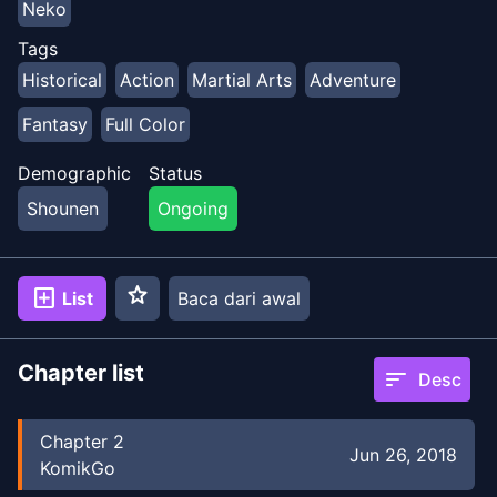
Neko
list=PLBakWosU0sfi84psQjXASSl5-usIkb4aV>
Tags
Historical
Action
Martial Arts
Adventure
Fantasy
Full Color
Demographic
Status
Shounen
Ongoing
star
add_box
List
Baca dari awal
Chapter list
sort
Desc
Chapter
2
Jun 26, 2018
KomikGo