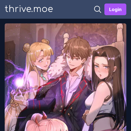
thrive.moe
Login