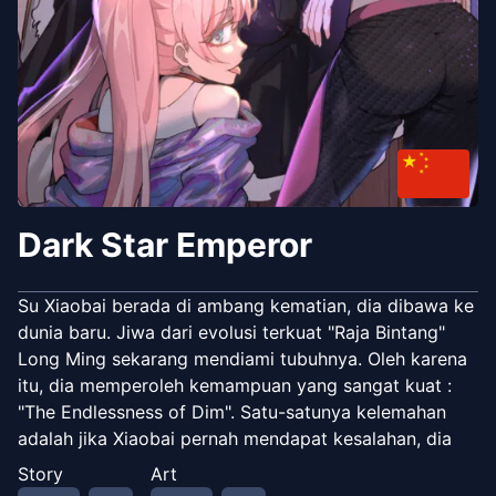
Dark Star Emperor
Su Xiaobai berada di ambang kematian, dia dibawa ke
dunia baru. Jiwa dari evolusi terkuat "Raja Bintang"
Long Ming sekarang mendiami tubuhnya. Oleh karena
itu, dia memperoleh kemampuan yang sangat kuat :
"The Endlessness of Dim". Satu-satunya kelemahan
adalah jika Xiaobai pernah mendapat kesalahan, dia
akan mengalami rasa sakit yang parah. Namun, ketika
Story
Art
dia menemukan pembunuh Long Ming dan naik tahta