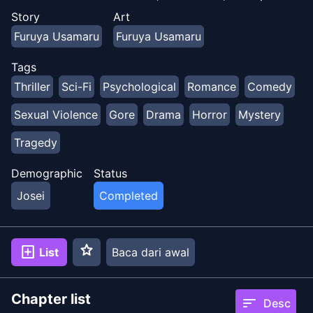
Jaibo, yang terobsesi dengan Zera. Mereka menculik
Story
Art
seorang siswi, tetapi AI Raichi jatuh cinta padanya dan
Furuya Usamaru
Furuya Usamaru
Zera pun jatuh cinta padanya, dan segalanya menjadi
kacau.
Tags
Thriller
Sci-Fi
Psychological
Romance
Comedy
Sexual Violence
Gore
Drama
Horror
Mystery
Tragedy
Demographic
Status
Josei
Completed
star
add_box
List
Baca dari awal
Chapter list
sort
Desc