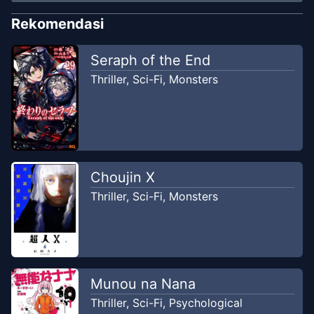
Sep 3, 2025
Unknown
Rekomendasi
Chapter
4
-
Chp 4
Seraph of the End
Sep 1, 2025
Unknown
Thriller
,
Sci-Fi
,
Monsters
Chapter
3
-
Chp 3
Aug 31, 2025
Unknown
Chapter
2
-
Chp 2
Aug 21, 2025
Choujin X
Unknown
Thriller
,
Sci-Fi
,
Monsters
Chapter
1
-
Chp 1
Aug 19, 2025
Unknown
Munou na Nana
Thriller
,
Sci-Fi
,
Psychological