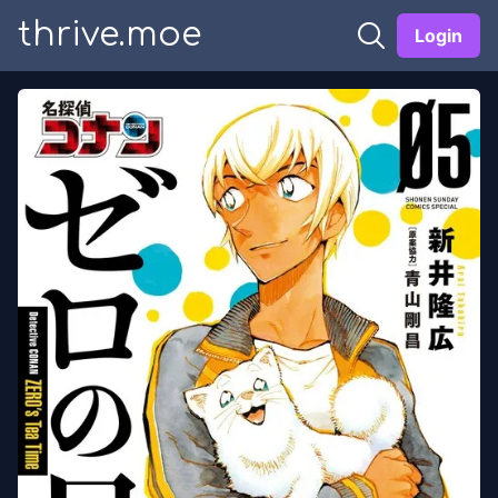
thrive.moe
Login