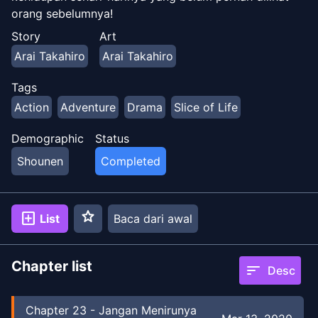
orang sebelumnya!
Story
Art
Arai Takahiro
Arai Takahiro
Tags
Action
Adventure
Drama
Slice of Life
Demographic
Status
Shounen
Completed
star
add_box
List
Baca dari awal
Chapter list
sort
Desc
Chapter
23
-
Jangan Menirunya