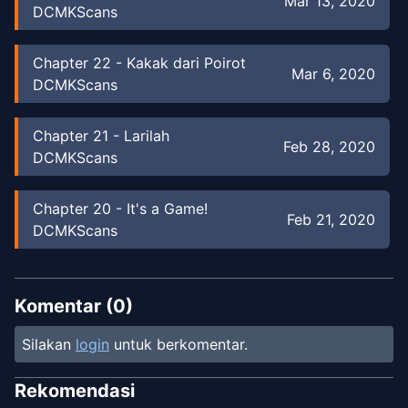
Mar 13, 2020
DCMKScans
Chapter
22
-
Kakak dari Poirot
Mar 6, 2020
DCMKScans
Chapter
21
-
Larilah
Feb 28, 2020
DCMKScans
Chapter
20
-
It's a Game!
Feb 21, 2020
DCMKScans
Chapter
19
-
Oasis Hati
Feb 14, 2020
DCMKScans
Komentar (
0
)
Silakan
login
untuk berkomentar.
Chapter
18
-
Target Yang Besar
Jan 24, 2020
DCMKScans
Rekomendasi