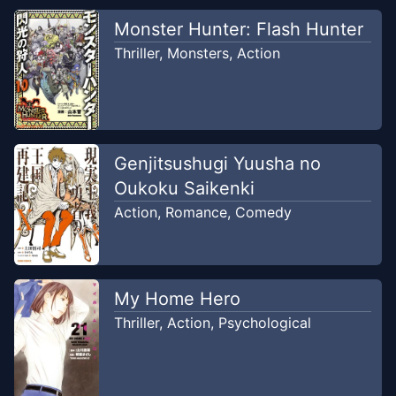
Chapter
17
-
Kakak?!
Monster Hunter: Flash Hunter
Jan 17, 2020
DCMKScans
Thriller
,
Monsters
,
Action
Chapter
16
-
...benar, kan?
Dec 13, 2019
DCMKScans
Chapter
15
-
Tidak Sopan Pada
Genjitsushugi Yuusha no
Dec 6,
Kari
Oukoku Saikenki
2019
DCMKScans
Action
,
Romance
,
Comedy
Chapter
14
-
Apakah Ia
Nov 29,
Tumbuh?
2019
DCMKScans
My Home Hero
Thriller
,
Action
,
Psychological
Chapter
13
-
Ah...
Nov 15, 2019
DCMKScans