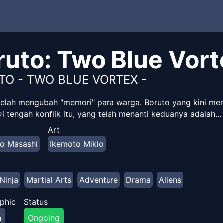
ruto: Two Blue Vort
TO - TWO BLUE VORTEX -
telah mengubah "memori" para warga. Boruto yang kini men
i tengah konflik itu, yang telah menanti keduanya adalah..
Art
to Masashi
Ikemoto Mikio
Ninja
Martial Arts
Adventure
Drama
Aliens
phic
Status
n
Ongoing