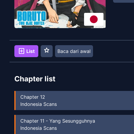
star
add_box
List
Baca dari awal
Chapter list
Chapter
12
Indonesia Scans
Chapter
11
-
Yang Sesungguhnya
Indonesia Scans