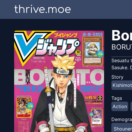
thrive.moe
Bo
BORU
Sesuatu 
Sasuke. D
Story
Kishimo
Tags
Action
Demogra
Shoune