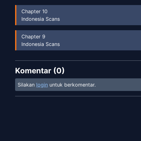
Chapter
10
Indonesia Scans
Chapter
9
Indonesia Scans
Chapter
8
-
Hal-Hal Sepele
Komentar (
Indonesia Scans
0
)
Silakan
login
untuk berkomentar.
Chapter
7
-
Keberadaan Matahari
Indonesia Scans
Chapter
6
-
3 Tahun
Indonesia Scans
Chapter
5
-
Tujuan