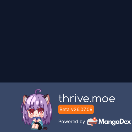
Indonesia Scans
Chapter
4
-
Kebangkitan
Indonesia Scans
Chapter
2
-
Pohon
Indonesia Scans
Chapter
1
-
Boruto
Indonesia Scans
thrive.moe
Beta v
26.07.09
Powered by