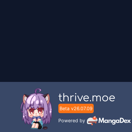
thrive.moe
Beta v
26.07.09
Powered by