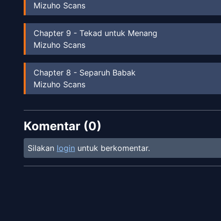
Mizuho Scans
Chapter
9
-
Tekad untuk Menang
Mizuho Scans
Chapter
8
-
Separuh Babak
Mizuho Scans
Chapter
7
-
Perpecahan
Komentar (
Mizuho Scans
0
)
Silakan
login
untuk berkomentar.