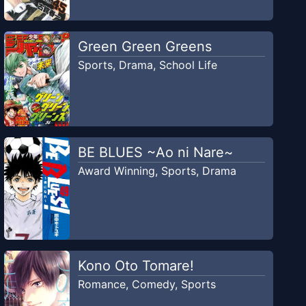
Green Green Greens
Sports
,
Drama
,
School Life
BE BLUES ~Ao ni Nare~
Award Winning
,
Sports
,
Drama
Kono Oto Tomare!
Romance
,
Comedy
,
Sports