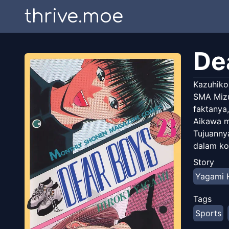
thrive.moe
De
Kazuhiko
SMA Mizu
faktanya,
Aikawa me
Tujuanny
dalam ko
Dobashi,
Story
Yagami H
Tags
Sports