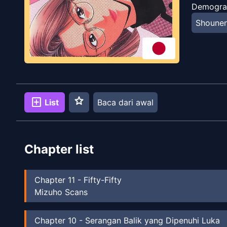
Demogra
Shoune
star
add_box
List
Baca dari awal
Chapter list
Chapter
11
-
Fifty-Fifty
Mizuho Scans
Chapter
10
-
Serangan Balik yang Dipenuhi Luka