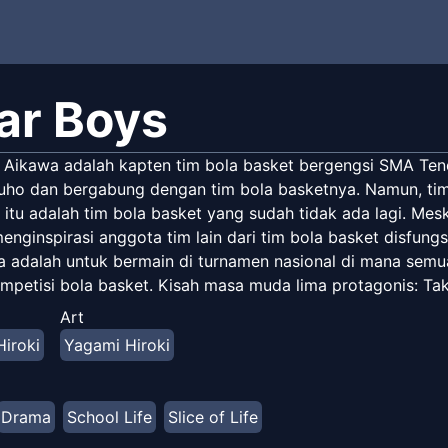
ar Boys
 Aikawa adalah kapten tim bola basket bergengsi SMA Tendo
ho dan bergabung dengan tim bola basketnya. Namun, tim b
 itu adalah tim bola basket yang sudah tidak ada lagi. Mes
nginspirasi anggota tim lain dari tim bola basket disfungsi
a adalah untuk bermain di turnamen nasional di mana se
mpetisi bola basket. Kisah masa muda lima protagonis: Taku
 dan Aikawa baru saja dimulai seiring dengan kehidupan ti
Art
iroki
Yagami Hiroki
Drama
School Life
Slice of Life