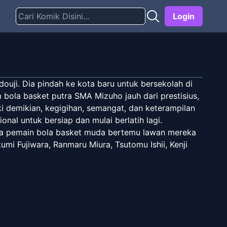
Login
uji. Dia pindah ke kota baru untuk bersekolah di
ola basket putra SMA Mizuho jauh dari prestisius,
ki demikian, kegigihan, semangat, dan keterampilan
onal untuk bersiap dan mulai berlatih lagi.
mua pemain bola basket muda bertemu lawan mereka
mi Fujiwara, Ranmaru Miura, Tsutomu Ishii, Kenji
m bola basket putra SMA Mizuho.