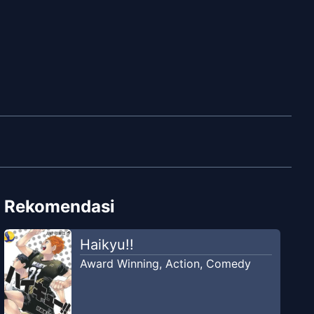
Rekomendasi
Haikyu!!
Award Winning
,
Action
,
Comedy