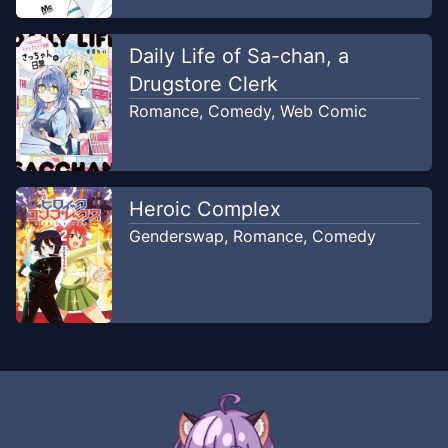
Daily Life of Sa-chan, a
Chapter
2
-
Ch. 2
Apr 20, 2024
Mager Translation
Drugstore Clerk
Romance
,
Comedy
,
Web Comic
Chapter
1
-
Ch. 1
Apr 20, 2024
Mager Translation
Heroic Complex
Genderswap
,
Romance
,
Comedy