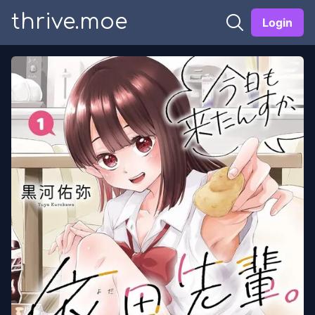
thrive.moe
Login