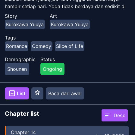
hampir setiap hari. Yoda tidak berdaya dan sedikit di
luar kebiasaan, dan saya selalu merasa tegang!
Story
Art
Komedi cinta harian singkat tentang saudara
Kurokawa Yuuya
Kurokawa Yuuya
perempuan iblis alami dan seorang anak otaku di
bawah satu atap!
Tags
Romance
Comedy
Slice of Life
Demographic
Status
Shounen
Ongoing
star
add_box
List
Baca dari awal
Chapter list
sort
Desc
Chapter
14