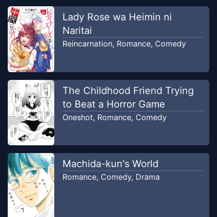
Chapter
8
Lady Rose wa Heimin ni
Dec 25, 2024
Mager Translation
Naritai
Reincarnation
,
Romance
,
Comedy
Chapter
7
Dec 25, 2024
Mager Translation
Chapter
6
The Childhood Friend Trying
Dec 25, 2024
Mager Translation
to Beat a Horror Game
Oneshot
,
Romance
,
Comedy
Chapter
5
Dec 25, 2024
Mager Translation
Machida-kun's World
Chapter
4
Dec 25, 2024
Romance
,
Comedy
,
Drama
Mager Translation
Chapter
3
-
Ch. 3
Apr 20, 2024
Mager Translation