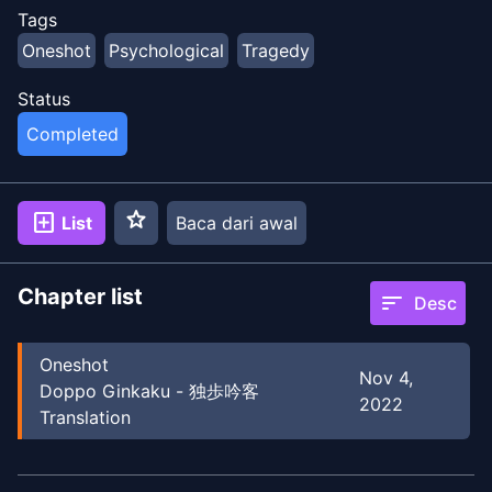
Tags
Oneshot
Psychological
Tragedy
Status
Completed
star
add_box
List
Baca dari awal
Chapter list
sort
Desc
Oneshot
Nov 4,
Doppo Ginkaku - 独歩吟客
2022
Translation