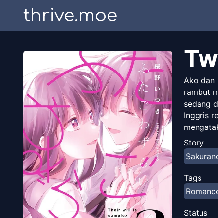
thrive.moe
Tw
Ako dan 
rambut m
sedang d
Inggris r
mengatak
Story
Sakurano
Tags
Romanc
Status