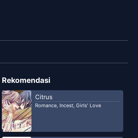
Rekomendasi
Citrus
Romance
,
Incest
,
Girls' Love