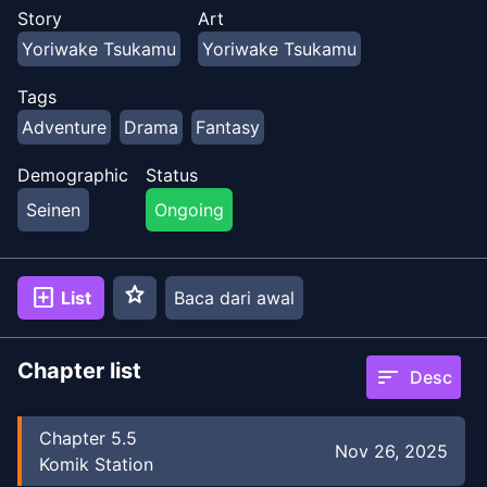
Menjawab permohonan para korban yang berkata,
Story
Art
"Aku ingin mereka kembali meskipun hanya jasad
Yoriwake Tsukamu
Yoriwake Tsukamu
mereka," Nemu terus berkelana ke tempat-tempat
berbahaya, membawa mayat-mayat pulang. Kisah
Tags
seorang 'spesialis pemulihan jasad' ruang bawah tanah
Adventure
Drama
Fantasy
yang berjalan sambil membawa penyesalan orang
mati.
Demographic
Status
Seinen
Ongoing
star
add_box
List
Baca dari awal
Chapter list
sort
Desc
Chapter
5.5
Nov 26, 2025
Komik Station