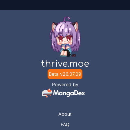
thrive.moe
Beta v
26.07.09
Powered by
About
FAQ