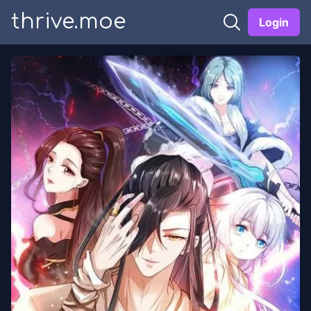
thrive.moe
Login