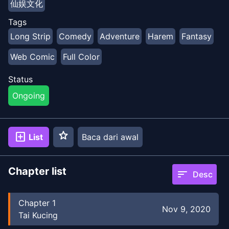
仙娱文化
ради своей сестры, он будет использовать свои
золотые руки, чтобы преодолеть все трудности и
Tags
возглавить давно ушедшую в прошлое секту на
Long Strip
Comedy
Adventure
Harem
Fantasy
кути к возвышению.
Web Comic
Full Color
Status
Ongoing
star
add_box
List
Baca dari awal
Chapter list
sort
Desc
Chapter
1
Nov 9, 2020
Tai Kucing