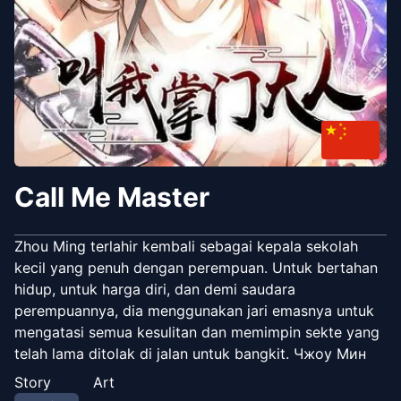
Call Me Master
Zhou Ming terlahir kembali sebagai kepala sekolah
kecil yang penuh dengan perempuan. Untuk bertahan
hidup, untuk harga diri, dan demi saudara
perempuannya, dia menggunakan jari emasnya untuk
mengatasi semua kesulitan dan memimpin sekte yang
telah lama ditolak di jalan untuk bangkit. Чжоу Мин
переродился Мастером маленькой секты, которая
Story
Art
полна девушек. Чтобы выжить, ради достоинства и