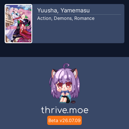
Yuusha, Yamemasu
Action
,
Demons
,
Romance
thrive.moe
Beta v
26.07.09