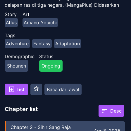
delapan ras di tiga negara. (MangaPlus) Didasarkan
pada [permainan pemenang penghargaan!]
Story
Art
(https://store.steampowered.com/app/2679460/Metapho
Atlus
Amano Youichi
Tags
Adventure
Fantasy
Adaptation
Demographic
Status
Shounen
Ongoing
star
add_box
List
Baca dari awal
Chapter list
sort
Desc
Chapter
2
-
Sihir Sang Raja
Apr 8, 2025