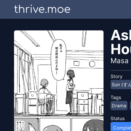
thrive.moe
As
Ho
Masa 
Story
Sun (す
Tags
Drama
Status
Comple