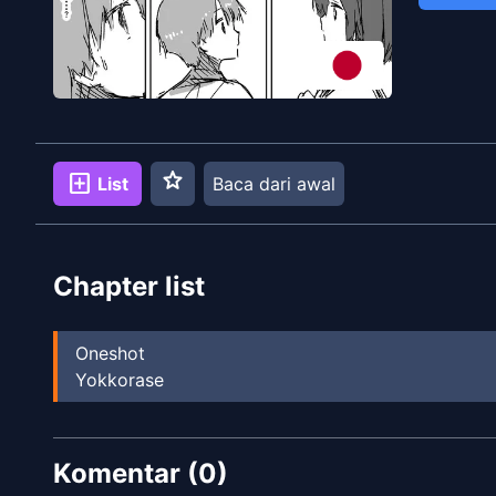
star
add_box
List
Baca dari awal
Chapter list
Oneshot
Yokkorase
Komentar (
0
)