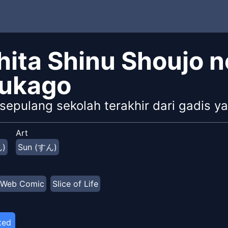
hita Shinu Shoujo n
ukago
sepulang sekolah terakhir dari gadis y
Art
ん)
Sun (すん)
Web Comic
Slice of Life
ted