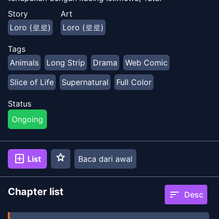
Story
Art
Loro (로로)
Loro (로로)
Tags
Animals
Long Strip
Drama
Web Comic
Slice of Life
Supernatural
Full Color
Status
Ongoing
star
add_box
List
Baca dari awal
Chapter list
sort
Desc