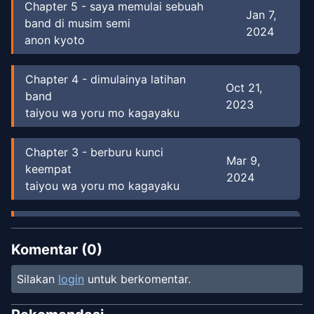
Chapter
5
-
saya memulai sebuah
Jan 7,
band di musim semi
2024
anon kyoto
Chapter
4
-
dimulainya latihan
Oct 21,
band
2023
taiyou wa yoru mo kagayaku
Chapter
3
-
berburu kunci
Mar 9,
keempat
2024
taiyou wa yoru mo kagayaku
Chapter
2
-
Jalan Suara
Jan 28, 2024
taiyou wa yoru mo kagayaku
Komentar (
0
)
Silakan
login
untuk berkomentar.
Chapter
1
-
Pertemuan itu?
Jan 18, 2024
taiyou wa yoru mo kagayaku