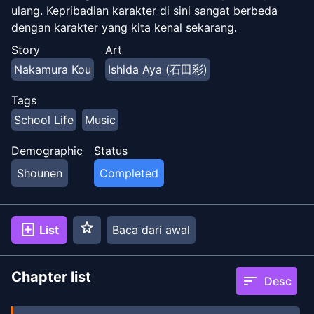
ulang. Kepribadian karakter di sini sangat berbeda
dengan karakter yang kita kenal sekarang.
Story
Art
Nakamura Kou
Ishida Aya (石田彩)
Tags
School Life
Music
Demographic
Status
Shounen
Completed
star
add_box
List
Baca dari awal
Chapter list
sort
Desc