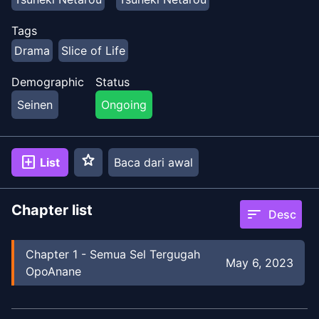
Tags
Drama
Slice of Life
Demographic
Status
Seinen
Ongoing
star
add_box
List
Baca dari awal
Chapter list
sort
Desc
Chapter
1
-
Semua Sel Tergugah
May 6, 2023
OpoAnane