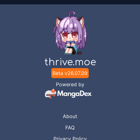
thrive.moe
Beta v
26.07.09
Powered by
About
FAQ
Privacy Policy