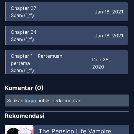
Chapter
27
Jan 18, 2021
Scan//°_°\\
Chapter
24
Jan 18, 2021
Scan//°_°\\
Chapter
1
-
Pertemuan
Dec 28,
pertama
2020
Scan//°_°\\
Komentar (
0
)
Silakan
login
untuk berkomentar.
Rekomendasi
The Pension Life Vampire