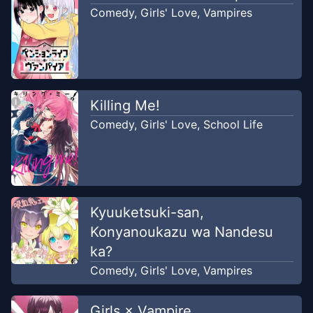
Comedy
,
Girls' Love
,
Vampires
Killing Me!
Comedy
,
Girls' Love
,
School Life
Kyuuketsuki-san,
Konyanoukazu wa Nandesu
ka?
Comedy
,
Girls' Love
,
Vampires
Girls × Vampire