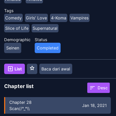
Tags
Comedy
Girls' Love
4-Koma
Vampires
Slice of Life
Supernatural
Demographic
Status
Seinen
Completed
star
add_box
List
Baca dari awal
Chapter list
sort
Desc
Chapter
28
Jan 18, 2021
Scan//°_°\\