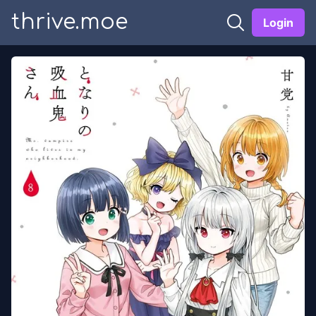
thrive.moe
Login