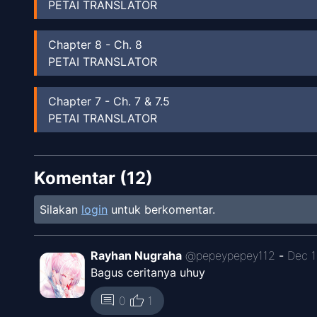
PETAI TRANSLATOR
Chapter
8
-
Ch. 8
PETAI TRANSLATOR
Chapter
7
-
Ch. 7 & 7.5
PETAI TRANSLATOR
Chapter
6
-
Ch. 6
Komentar (
PETAI TRANSLATOR
12
)
Silakan
login
untuk berkomentar.
Chapter
5
SNTX
Rayhan Nugraha
@
pepeypepey112
-
Dec 1
Chapter
4
Bagus ceritanya uhuy
SNTX
thumb_up
comment
0
1