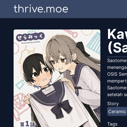
thrive.moe
Ka
(S
Saotome-
menengah 
OSIS Sem
memperta
Saotome 
setelah s
Story
Ceramic
Tags