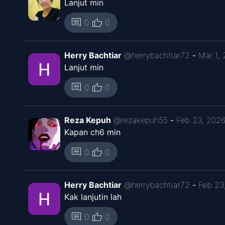
Lanjut min
thumb_up
comment
0
0
Herry Bachtiar
@
herrybachtiar72
-
Mar 1,
Lanjut min
thumb_up
comment
0
0
Reza Kepuh
@
rezakepuh55
-
Feb 23, 202
Kapan ch6 min
thumb_up
comment
0
0
Herry Bachtiar
@
herrybachtiar72
-
Feb 23
Kak lanjutin lah
thumb_up
comment
0
0