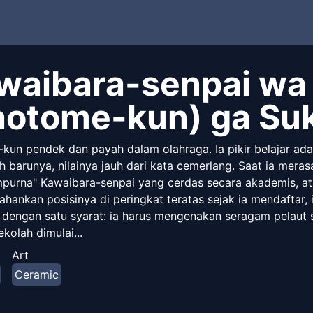
waibara-senpai wa
aotome-kun) ga Suk
kun pendek dan payah dalam olahraga. Ia pikir belajar adal
barunya, nilainya jauh dari kata cemerlang. Saat ia merasa
purna" Kawaibara-senpai yang cerdas secara akademis, atle
hankan posisinya di peringkat teratas sejak ia mendaftar, 
dengan satu syarat: ia harus mengenakan seragam pelaut sa
ekolah dimulai...
Art
Ceramic