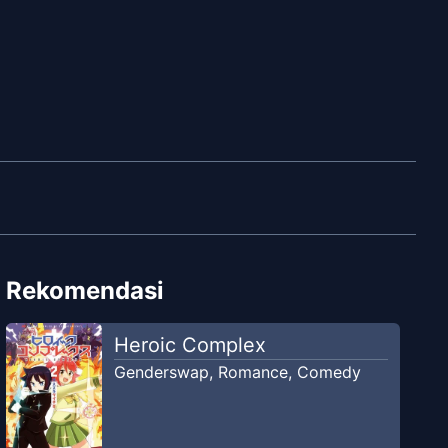
Rekomendasi
Heroic Complex
Genderswap
,
Romance
,
Comedy