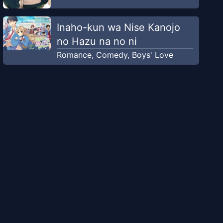
Inaho-kun wa Nise Kanojo
no Hazu na no ni
Romance
,
Comedy
,
Boys' Love