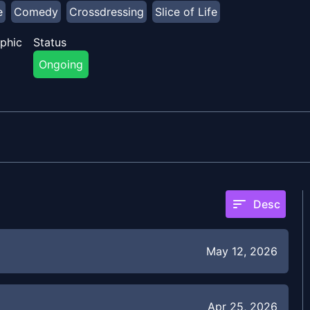
e
Comedy
Crossdressing
Slice of Life
phic
Status
Ongoing
sort
Desc
May 12, 2026
Apr 25, 2026