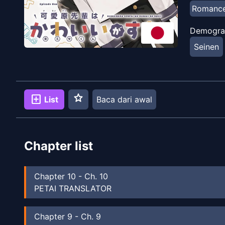
Romanc
Demogra
Seinen
star
add_box
List
Baca dari awal
Chapter list
Chapter
10
-
Ch. 10
PETAI TRANSLATOR
Chapter
9
-
Ch. 9