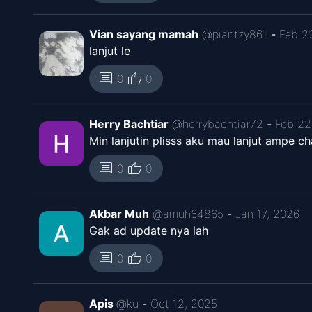
Vian sayang mamah
@
piantzy861
-
Feb 2
lanjut le
thumb_up
comment
0
0
Herry Bachtiar
@
herrybachtiar72
-
Feb 22
Min lanjutin plisss aku mau lanjut ampe ch
thumb_up
comment
0
0
Akbar Muh
@
amuh64865
-
Jan 17, 2026
Gak ad update nya lah
thumb_up
comment
0
0
Apis
@
ku
-
Oct 12, 2025