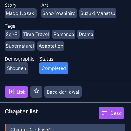
Naomi muda. Bersama-sama, mereka harus mengubah
Story
Art
masa depan dan menyelamatkan teman sekelas, Ruri,
Mado Nozaki
Sono Yoshihiro
Suzuki Manatsu
yang mulai berkencan dengan Naomi yang lebih muda
dalam tiga bulan.
Tags
Sci-Fi
Time Travel
Romance
Drama
Supernatural
Adaptation
Demographic
Status
Shounen
Completed
star
add_box
List
Baca dari awal
Chapter list
sort
Desc
Chapter
2
-
Fase:2