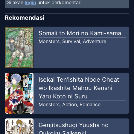
Silakan
login
untuk berkomentar.
Rekomendasi
Somali to Mori no Kami-sama
Monsters
,
Survival
,
Adventure
Isekai Ten'ishita Node Cheat
wo Ikashite Mahou Kenshi
Yaru Koto ni Suru
Monsters
,
Action
,
Romance
Genjitsushugi Yuusha no
Oukoku Saikenki