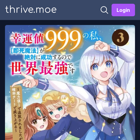
thrive.moe
Login