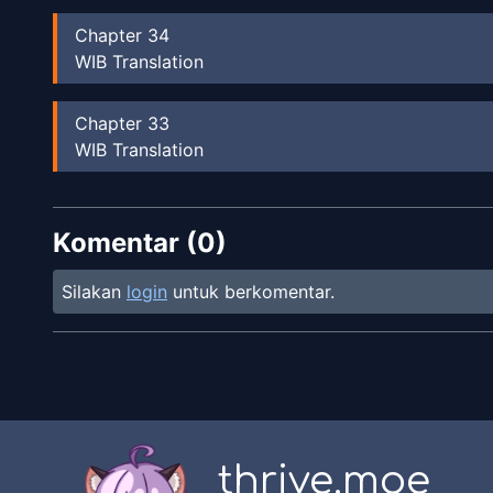
Chapter
34
WIB Translation
Chapter
33
WIB Translation
Chapter
32
Komentar (
WIB Translation
0
)
Silakan
login
untuk berkomentar.
Chapter
31
WIB Translation
Chapter
30
WIB Translation
thrive.moe
Chapter
29