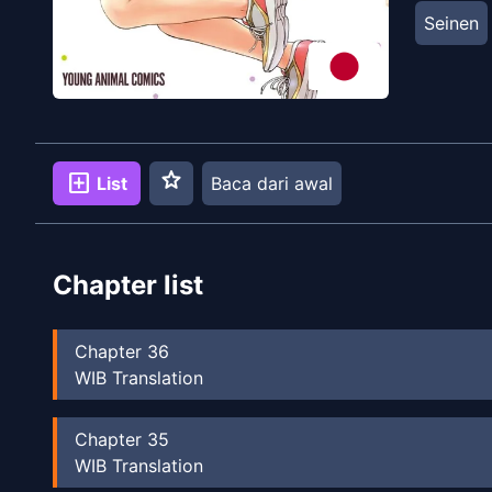
Seinen
star
add_box
List
Baca dari awal
Chapter list
Chapter
36
WIB Translation
Chapter
35
WIB Translation