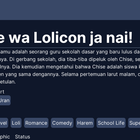
 wa Lolicon ja nai!
samu adalah seorang guru sekolah dasar yang baru lulus da
a. Di gerbang sekolah, dia tiba-tiba dipeluk oleh Chise, s
nya. Dia kemudian mengetahui bahwa Chise adalah siswa kel
n yang sama dengannya. Selama pertemuan larut malam, 
etulan.
rt
Uran
vel
Loli
Romance
Comedy
Harem
School Life
Supe
phic
Status