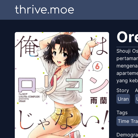
thrive.moe
Ore
Shouji O
pertamany
mengenal
aparteme
yang keb
Story
A
Uran
Tags
Time Tra
Demogra