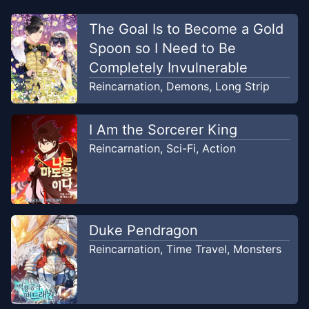
Chapter
16
The Goal Is to Become a Gold
Jul 21, 2023
Kiryuu
Spoon so I Need to Be
Completely Invulnerable
Chapter
15
Jul 21, 2023
Reincarnation
,
Demons
,
Long Strip
Kiryuu
I Am the Sorcerer King
Chapter
14
Jul 21, 2023
Kiryuu
Reincarnation
,
Sci-Fi
,
Action
Chapter
13
Jul 21, 2023
Kiryuu
Duke Pendragon
Chapter
12
Reincarnation
,
Time Travel
,
Monsters
Jul 21, 2023
Kiryuu
Chapter
11
Jul 21, 2023