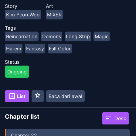
kekuatan dan uang untuk melindungi keluarga yang
Story
Art
dia miliki dalam hidup ini. 'Aku akan menjadi penyihir
Kim Yeon Woo
MIXER
terhebat dan mendapatkan keduanya.' Dengan
keterampilan manajemen dan pengetahuan
Tags
matematika jenius sebagai pemain pro di kehidupan
Reincarnation
Demons
Long Strip
Magic
sebelumnya Dalam hidup ini, El mengambil segalanya!
Harem
Fantasy
Full Color
Status
Ongoing
star
add_box
List
Baca dari awal
Chapter list
sort
Desc
Chapter
22