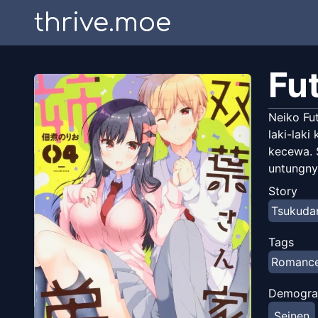
thrive.moe
Fu
Neiko Fut
laki-lak
kecewa. 
untungnya
Story
Tsukudan
Tags
Romanc
Demogra
Seinen