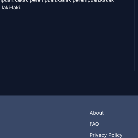
laki-laki.
Oct 3, 2018
Oct 3, 2018
a Perempuan
Oct 3, 2018
Oct 3, 2018
About
ta
Oct 3, 2018
FAQ
Privacy Policy