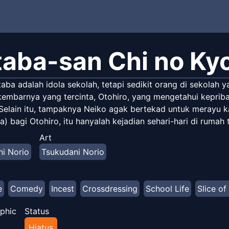
taba-san Chi no Ky
aba adalah idola sekolah, tetapi sedikit orang di sekolah 
i kembarnya yang tercinta, Otohiro, yang mengetahui kepri
Selain itu, tampaknya Neiko agak bertekad untuk merayu 
) bagi Otohiro, itu hanyalah kejadian sehari-hari di ruma
Art
i Norio
Tsukudani Norio
e
Comedy
Incest
Crossdressing
School Life
Slice of
phic
Status
Hiatus