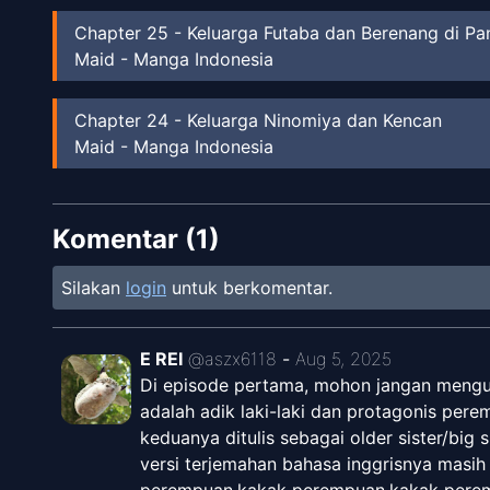
Chapter
25
-
Keluarga Futaba dan Berenang di Pa
Maid - Manga Indonesia
Chapter
24
-
Keluarga Ninomiya dan Kencan
Maid - Manga Indonesia
Chapter
23
-
Keluarga Kobayashi dan Hati Seoran
Komentar (
Maid - Manga Indonesia
1
)
Silakan
login
untuk berkomentar.
Chapter
22
-
Keluarga Futaba dan Sepupu
Maid - Manga Indonesia
E REI
@
aszx6118
-
Aug 5, 2025
Chapter
21
-
Keluarga Futaba dan Festival Musim 
Di episode pertama, mohon jangan menguta
Maid - Manga Indonesia
adalah adik laki-laki dan protagonis per
keduanya ditulis sebagai older sister/big s
versi terjemahan bahasa inggrisnya masih te
Chapter
20
-
Keluarga Futaba dan Spot Penjualan
perempuan.kakak perempuan.kakak pere