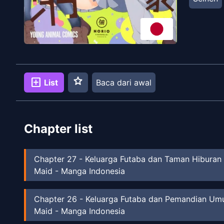
star
add_box
List
Baca dari awal
Chapter list
Chapter
27
-
Keluarga Futaba dan Taman Hiburan
Maid - Manga Indonesia
Chapter
26
-
Keluarga Futaba dan Pemandian U
Maid - Manga Indonesia