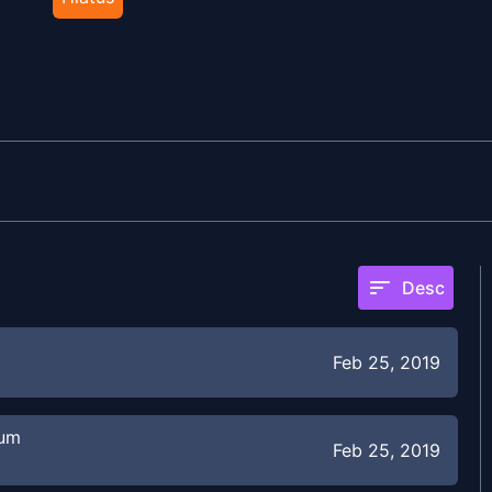
sort
Desc
Feb 25, 2019
mum
Feb 25, 2019