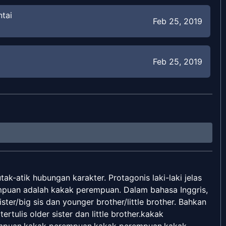
ntai
Feb 25, 2019
Feb 25, 2019
g Gadis
Feb 25, 2019
Feb 25, 2019
Panas
k-atik hubungan karakter. Protagonis laki-laki jelas
Oct 3, 2018
empuan adalah kakak perempuan. Dalam bahasa Inggris,
ister/big sis dan younger brother/little brother. Bahkan
rtulis older sister dan little brother.kakak
Oct 3, 2018
mpuan.kakak perempuan.kakak perempuan.kakak