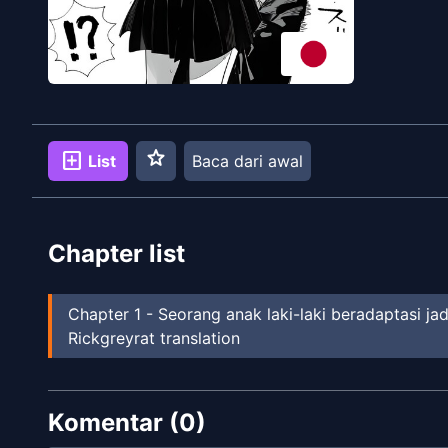
star
add_box
List
Baca dari awal
Chapter list
Chapter
1
-
Seorang anak laki-laki beradaptasi jad
Rickgreyrat translation
Komentar (
0
)