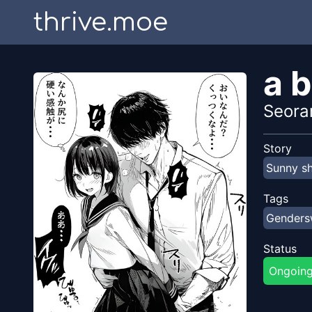
thrive.moe
a b
Seoran
Story
Sunny sh
Tags
Gender
Status
Ongoin