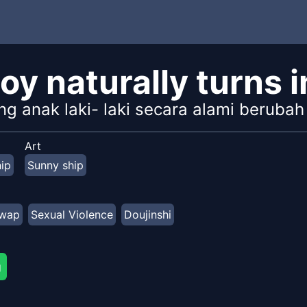
oy naturally turns in
g anak laki- laki secara alami berubah
Art
ip
Sunny ship
swap
Sexual Violence
Doujinshi
g