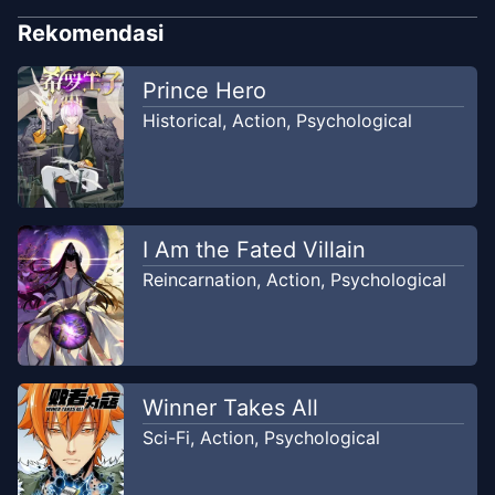
Jul 19, 2020
Matakomik
Rekomendasi
Chapter
44
Prince Hero
Jul 19, 2020
Matakomik
Historical
,
Action
,
Psychological
Chapter
43
Jul 19, 2020
Matakomik
I Am the Fated Villain
Chapter
42
Jul 19, 2020
Reincarnation
,
Action
,
Psychological
Matakomik
Chapter
41
Jul 19, 2020
Matakomik
Winner Takes All
Chapter
40
Sci-Fi
,
Action
,
Psychological
Jul 19, 2020
Matakomik