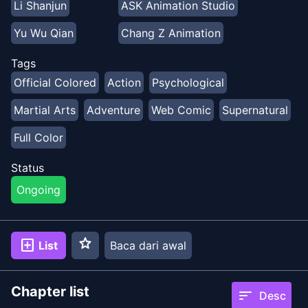
Li Shanjun
ASK Animation Studio
bergabung dengan kekuatan misterius yang
mendukungnya. Ikuti Zhao Zhe saat dia memulai
Yu Wu Qian
Chang Z Animation
perjalanan baru dan berkeliling dunia untuk bersaing
dan mengalahkan musuhnya.
Tags
Official Colored
Action
Psychological
Martial Arts
Adventure
Web Comic
Supernatural
Full Color
Status
Ongoing
star
add_box
List
Baca dari awal
Chapter list
sort
Desc