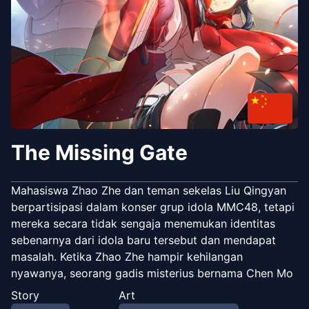
The Missing Gate
Mahasiswa Zhao Zhe dan teman sekelas Liu Qingyan
berpartisipasi dalam konser grup idola MMC48, tetapi
mereka secara tidak sengaja menemukan identitas
sebenarnya dari idola baru tersebut dan mendapat
masalah. Ketika Zhao Zhe hampir kehilangan
nyawanya, seorang gadis misterius bernama Chen Mo
tiba-tiba muncul untuk menyelamatkannya. Untuk
Story
Art
balas dendam, Zhao Zhe mengikuti Chen Mo dan