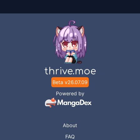
thrive.moe
Beta v
26.07.09
Powered by
About
FAQ