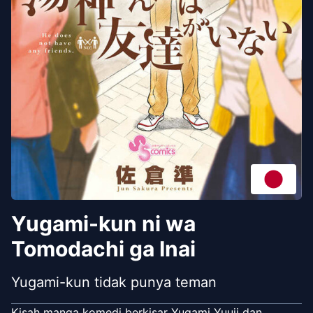
Yugami-kun ni wa
Tomodachi ga Inai
Yugami-kun tidak punya teman
Kisah manga komedi berkisar Yugami Yuuji dan