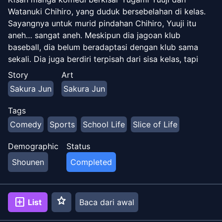
Watanuki Chihiro, yang duduk bersebelahan di kelas.
Sayangnya untuk murid pindahan Chihiro, Yuuji itu
aneh… sangat aneh. Meskipun dia jagoan klub
baseball, dia belum beradaptasi dengan klub sama
sekali. Dia juga berdiri terpisah dari sisa kelas, tapi
tampaknya benar-benar puas sendirian.
Story
Art
Sakura Jun
Sakura Jun
Tags
Comedy
Sports
School Life
Slice of Life
Demographic
Status
Shounen
Completed
star
add_box
List
Baca dari awal