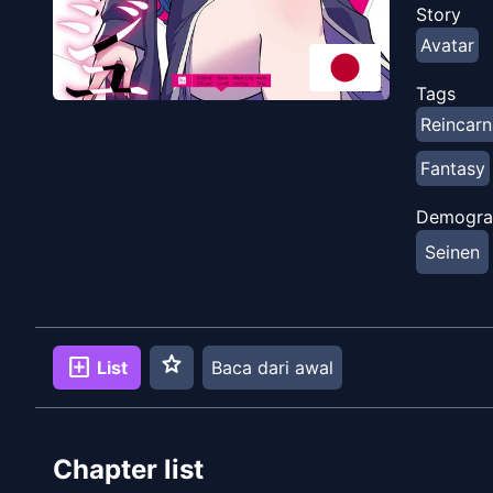
Story
Avatar
Tags
Reincarn
Fantasy
Demogra
Seinen
star
add_box
List
Baca dari awal
Chapter list