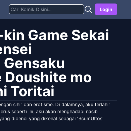
Login
8-kin Game Sekai
ensei
, Gensaku
e Doushite mo
 Toritai
an sihir dan erotisme. Di dalamnya, aku terlahir
terus seperti ini, aku akan menghadapi nasib
 yang dibenci yang dikenal sebagai 'ScumUltos'