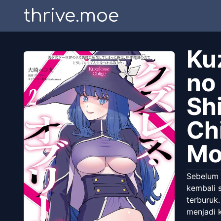
thrive.moe
Ku
no
Sh
Ch
Mo
Sebelum 
kembali s
terburuk.
menjadi k