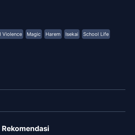
l Violence
Magic
Harem
Isekai
School Life
Rekomendasi