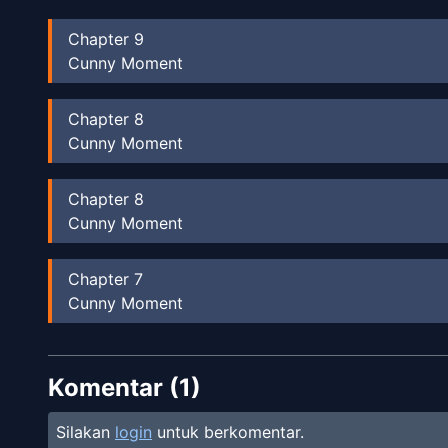
Chapter
9
Cunny Moment
Chapter
8
Cunny Moment
Chapter
8
Cunny Moment
Chapter
7
Cunny Moment
Chapter
6
Komentar (
Cunny Moment
1
)
Silakan
login
untuk berkomentar.
Chapter
5