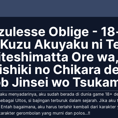
zulesse Oblige - 1
 Kuzu Akuyaku ni T
iteshimatta Ore wa
ishiki no Chikara d
b Jinsei wo Tsukami
aku menyadarinya, aku sudah berada di dunia game 18+ deng
ebagai Ultos, si bajingan terburuk dalam sejarah. Jika aku 
 Entah bagaimana, aku harus terlahir kembali dari karakter
arakter gerombolan yang murni dan polos...!!