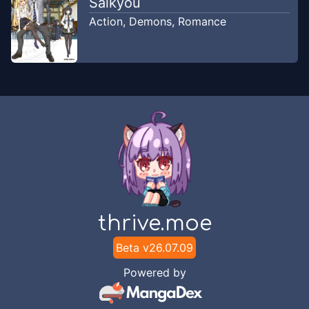
Saikyou
Action
,
Demons
,
Romance
thrive.moe
Beta v
26.07.09
Powered by