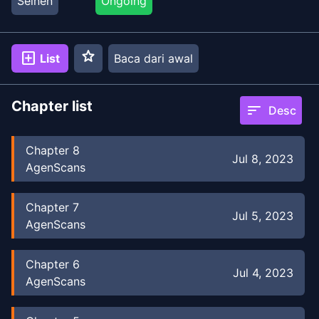
Seinen
Ongoing
star
add_box
List
Baca dari awal
Chapter list
sort
Desc
Chapter
8
Jul 8, 2023
AgenScans
Chapter
7
Jul 5, 2023
AgenScans
Chapter
6
Jul 4, 2023
AgenScans