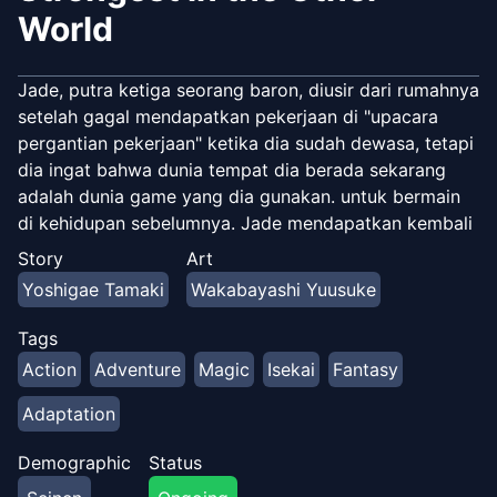
World
Jade, putra ketiga seorang baron, diusir dari rumahnya
setelah gagal mendapatkan pekerjaan di "upacara
pergantian pekerjaan" ketika dia sudah dewasa, tetapi
dia ingat bahwa dunia tempat dia berada sekarang
adalah dunia game yang dia gunakan. untuk bermain
di kehidupan sebelumnya. Jade mendapatkan kembali
ingatannya tentang kehidupan sebelumnya, dan
Story
Art
percaya bahwa dia bisa menjadi petualang terkuat di
Yoshigae Tamaki
Wakabayashi Yuusuke
dunia, dan menggunakan pengetahuannya tentang
permainan untuk menjadi petualang out-of-the-box.
Tags
Action
Adventure
Magic
Isekai
Fantasy
Adaptation
Demographic
Status