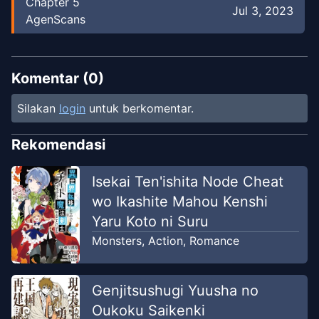
Chapter
5
Jul 3, 2023
AgenScans
Chapter
4
Jul 3, 2023
AgenScans
Komentar (
0
)
Silakan
login
untuk berkomentar.
Chapter
3
Jul 2, 2023
AgenScans
Rekomendasi
Chapter
2
Isekai Ten'ishita Node Cheat
Jul 1, 2023
AgenScans
wo Ikashite Mahou Kenshi
Yaru Koto ni Suru
Chapter
1
Jun 30, 2023
Monsters
,
Action
,
Romance
AgenScans
Genjitsushugi Yuusha no
Oukoku Saikenki