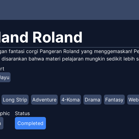
land Roland
gan fantasi corgi Pangeran Roland yang menggemaskan! Pena
disarankan bahwa materi pelajaran mungkin sedikit lebih se
rt
Jayu
Long Strip
Adventure
4-Koma
Drama
Fantasy
Web
phic
Status
n
Completed