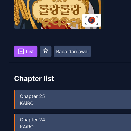
star
add_box
List
Baca dari awal
Chapter list
Chapter
25
KAiRO
Chapter
24
KAiRO