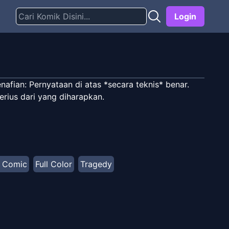
Login
fian: Pernyataan di atas *secara teknis* benar.
rius dari yang diharapkan.
 Comic
Full Color
Tragedy