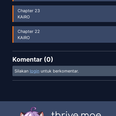
Chapter
23
KAiRO
Chapter
22
KAiRO
Chapter
21
Komentar (
KAiRO
0
)
Silakan
login
untuk berkomentar.
Chapter
20
KAiRO
Chapter
19
KAiRO
thrive.moe
Chapter
18