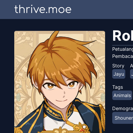
thrive.moe
Ro
Petualan
Pembaca 
Story
A
Jayu
Tags
Animals
Demogra
Shoune