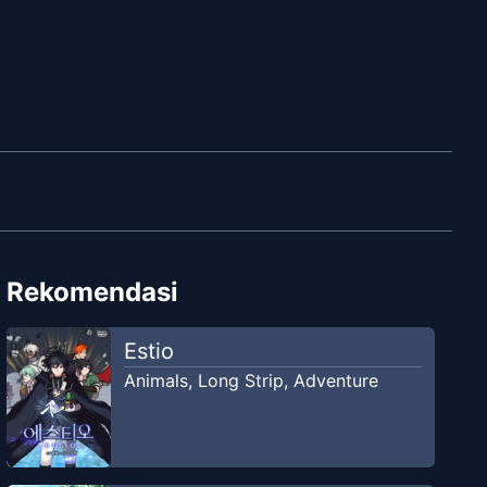
Rekomendasi
Estio
Animals
,
Long Strip
,
Adventure