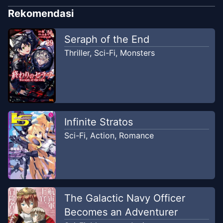
Rekomendasi
Seraph of the End
Thriller
,
Sci-Fi
,
Monsters
Infinite Stratos
Sci-Fi
,
Action
,
Romance
The Galactic Navy Officer
Becomes an Adventurer