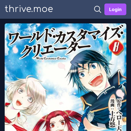
thrive.moe
Login