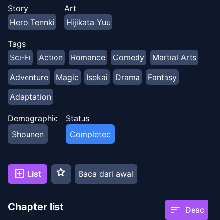
Story
Art
Hero Tennki
Hijikata Yuu
Tags
Sci-Fi
Action
Romance
Comedy
Martial Arts
Adventure
Magic
Isekai
Drama
Fantasy
Adaptation
Demographic
Status
Shounen
Completed
star
add_box
List
Baca dari awal
Chapter list
sort
Desc