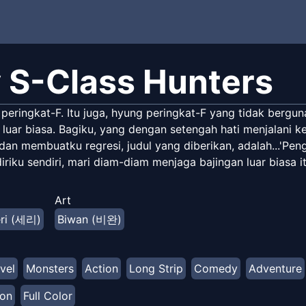
 S-Class Hunters
peringkat-F. Itu juga, hyung peringkat-F yang tidak berg
 luar biasa. Bagiku, yang dengan setengah hati menjalani
an membuatku regresi, judul yang diberikan, adalah...'Pen
iriku sendiri, mari diam-diam menjaga bajingan luar biasa itu
Art
ri (세리)
Biwan (비완)
vel
Monsters
Action
Long Strip
Comedy
Adventure
ion
Full Color