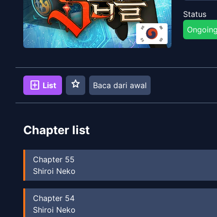
Status
Ongoin
star
add_box
List
Baca dari awal
Chapter list
Chapter
55
Shiroi Neko
Chapter
54
Shiroi Neko