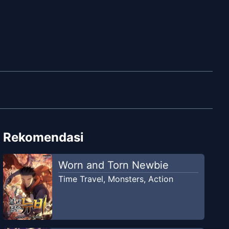
Rekomendasi
Worn and Torn Newbie
Time Travel
,
Monsters
,
Action