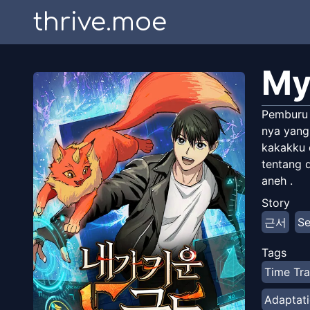
thrive.moe
My
Pemburu 
nya yang
kakakku d
tentang d
aneh .
Story
근서
Se
Tags
Time Tra
Adaptat