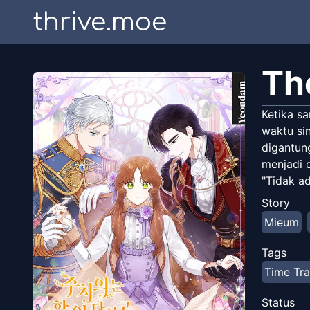
thrive.moe
Th
Ketika sa
waktu sin
digantung
menjadi 
"Tidak a
Story
Mieum
Tags
Time Tra
Status