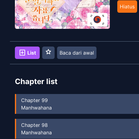
Hiatus
star
add_box
List
Baca dari awal
Chapter list
Chapter
99
Manhwahana
Chapter
98
Manhwahana