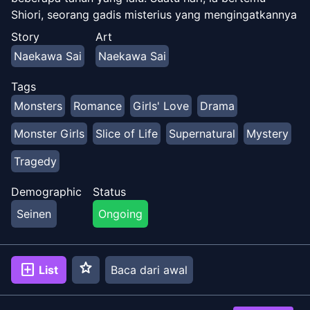
Shiori, seorang gadis misterius yang mengingatkannya
pada lautan, terutama dengan matanya yang biru
Story
Art
bening, tetapi Shiori segera mengungkapkan bahwa ia
Naekawa Sai
Naekawa Sai
sebenarnya adalah putri duyung yang telah lama
mencari Hinako.
Tags
Monsters
Romance
Girls' Love
Drama
Monster Girls
Slice of Life
Supernatural
Mystery
Tragedy
Demographic
Status
Seinen
Ongoing
star
add_box
List
Baca dari awal